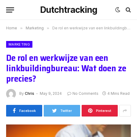
Dutchtracking
Home
»
Marketing
»
De rol en werkwijze van een linkbuildingbureau: Wat doen ze precies?
MARKETING
De rol en werkwijze van een
linkbuildingbureau: Wat doen ze
precies?
By
Chris
May 9, 2024
No Comments
4 Mins Read
Facebook
Twitter
Pinterest