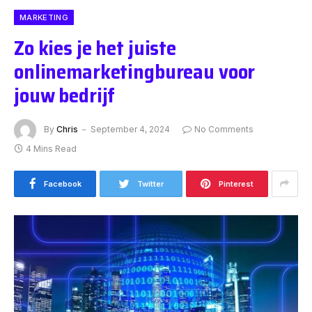
MARKETING
Zo kies je het juiste
onlinemarketingbureau voor
jouw bedrijf
By
Chris
September 4, 2024
No Comments
4 Mins Read
Facebook
Twitter
Pinterest